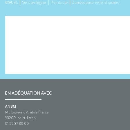
CGUVL
Mentions légales
Plan du site
Données personnelles et cookies
EN ADÉQUATION AVEC
ANSM
143 boulevard Anatole France
93200
Saint-Denis
01 55 87 30 00