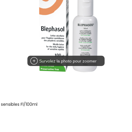
Survolez la photo pour zoomer
sensibles Fl/100ml