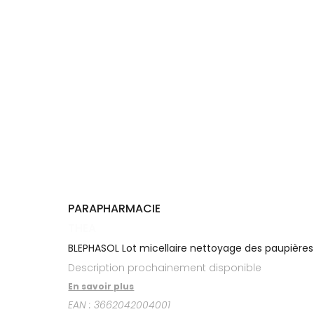
Cheveux
DE GARDE
VOTRE
APPLICATION
Corps
INFORMATIONS
DE SANTÉ
UTILES
Homme
NOS
Solaire
GAMMES
Visage
PARAPHARMACIE
THEA
BLEPHASOL Lot micellaire nettoyage des paupières 
Description prochainement disponible
En savoir plus
EAN :
3662042004001