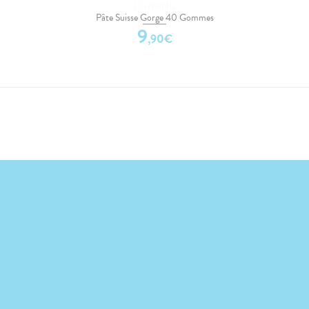
LEHNING
Pâte Suisse Gorge 40 Gommes
9
,
90
€