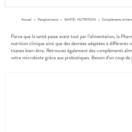
Cheveux
DE GARDE
VOTRE
APPLICATION
Corps
INFORMATIONS
DE SANTÉ
UTILES
Homme
Accueil
>
Parapharmacie
>
SANTÉ- NUTRITION
>
Compléments aliment
NOS
Solaire
GAMMES
Visage
Parce que la santé passe avant tout par l’alimentation, la Pha
nutrition clinique ainsi que des denrées adaptées à différents 
tisanes bien-être. Retrouvez également des compléments alime
votre microbiote grâce aux probiotiques. Besoin d’un coup de p