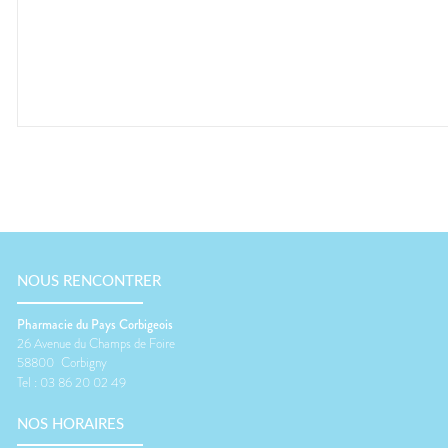
NOUS RENCONTRER
Pharmacie du Pays Corbigeois
26 Avenue du Champs de Foire
58800
Corbigny
Tel :
03 86 20 02 49
NOS HORAIRES