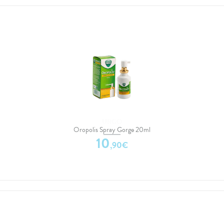
URGO
Oropolis Spray Gorge 20ml
10
,
90
€