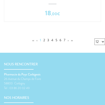
18
,
00
€
‹‹
‹
1
2
3
4
5
6
7
›
››
NOUS RENCONTRER
Pharmacie du Pays Corbigeois
26 Avenue du Champs de Foire
58800
Corbigny
Tel :
03 86 20 02 49
NOS HORAIRES