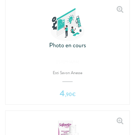
ESTIPHARM
Esti Savon Anesse
4
,
90
€