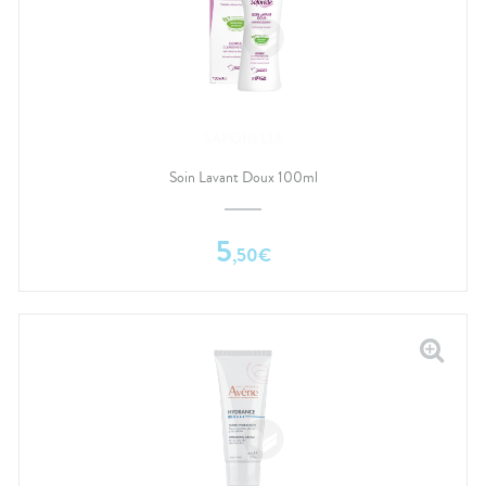
SAFORELLE
Soin Lavant Doux 100ml
5
,
50
€