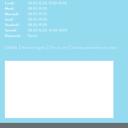
Lundi
:
08:30-12:30, 13:30-19:00
Mardi
:
08:30-19:00
Mercredi
:
08:30-19:00
Jeudi
:
08:30-19:00
Vendredi
:
08:30-19:00
Samedi
:
08:30-12:30, 14:00-18:00
Dimanche
:
Fermé
CGUVL
Mentions légales
Plan du site
Données personnelles et cookies