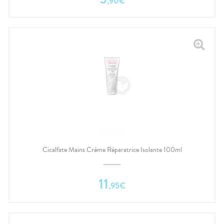
,
90
€
AVÈNE
Cicalfate Mains Crème Réparatrice Isolante 100ml
11
,
95
€