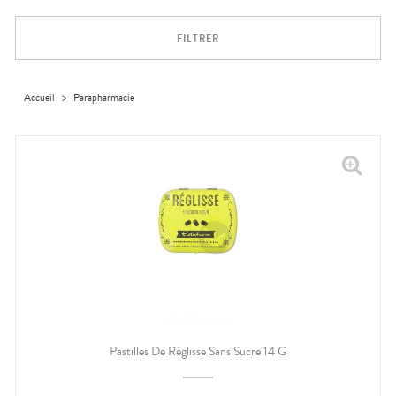
Cheveux
DE GARDE
VOTRE
APPLICATION
Corps
INFORMATIONS
DE SANTÉ
FILTRER
UTILES
Homme
NOS
Solaire
GAMMES
Visage
Accueil
>
Parapharmacie
ESTIPHARM
Pastilles De Réglisse Sans Sucre 14 G