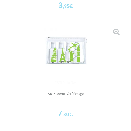
3
,
95
€
ESTIPHARM
Kit Flacons De Voyage
7
,
30
€