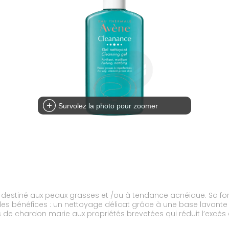
Survolez la photo pour zoomer
t, destiné aux peaux grasses et /ou à tendance acnéique. Sa f
les bénéfices : un nettoyage délicat grâce à une base lavante 
 de chardon marie aux propriétés brevetées qui réduit l’excès d
es. La peau est nette, fraîche, purifiée et moins brillante. Cle