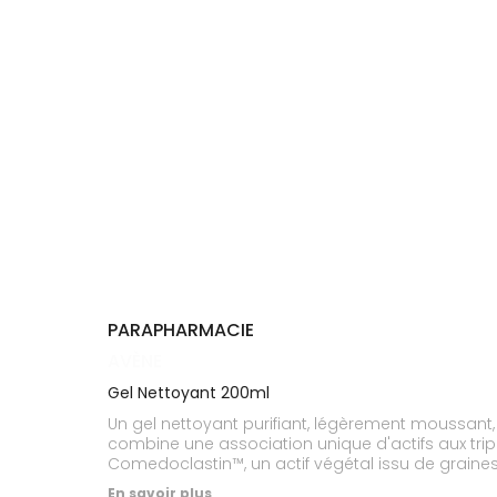
Cheveux
DE GARDE
VOTRE
APPLICATION
Corps
INFORMATIONS
DE SANTÉ
UTILES
Homme
NOS
Solaire
GAMMES
Visage
PARAPHARMACIE
AVÈNE
Gel Nettoyant 200ml
Un gel nettoyant purifiant, légèrement moussan
combine une association unique d'actifs aux trip
Comedoclastin™, un actif végétal issu de graines
d'Avène aux propriétés apaisantes et anti-irritant
En savoir plus