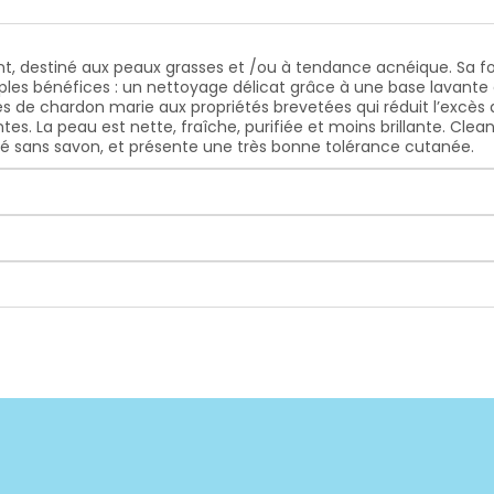
nt, destiné aux peaux grasses et /ou à tendance acnéique. Sa 
ples bénéfices : un nettoyage délicat grâce à une base lavante 
s de chardon marie aux propriétés brevetées qui réduit l’excès 
ntes. La peau est nette, fraîche, purifiée et moins brillante. C
mulé sans savon, et présente une très bonne tolérance cutanée.