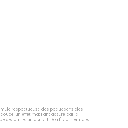
ormule respectueuse des peaux sensibles
douce, un effet matifiant assuré par la
e sébum, et un confort lié à l'Eau thermale
anance Gel nettoyant convient aux porteurs de