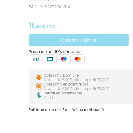
lentilles. Avec son pH physiologique, il est form
EAN :
3282770139204
En stock
11
,
50
€ TTC
Ajouter au panier
Paiements 100% sécurisés
Colissimo Domicile
À partir de 8,00€, offert à partir 79,00€
Colissimo en point relais
À partir de 6,90€, offert à partir 79,00€
Retrait en pharmacie
Offert
Politique de retour
Satisfait ou remboursé