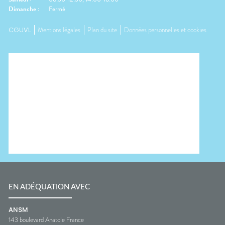
Dimanche
:
Fermé
CGUVL
Mentions légales
Plan du site
Données personnelles et cookies
EN ADÉQUATION AVEC
ANSM
143 boulevard Anatole France