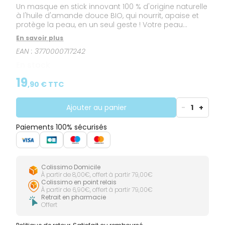
Un masque en stick innovant 100 % d'origine naturelle
à l'huile d'amande douce BIO, qui nourrit, apaise et
protège la peau, en un seul geste ! Votre peau
retrouve toute sa souplesse et sa vitalité. Texture
En savoir plus
onctueuse et réconfortante. Odeur douce et florale.
EAN :
3770000717242
Format en stick ludique, économique, écologique et
ultra-pratique ! Formulé pour les peaux normales,
En stock
sèches et très sèches, même les plus sensibles. La
formule convient aussi aux futures mamans. 100 %
19
,
90
€ TTC
d'origine naturelle. 82 % de biodégradabilité. Sans
eau et sans conservateur.
Ajouter au panier
-
1
+
Paiements 100% sécurisés
Colissimo Domicile
À partir de 8,00€, offert à partir 79,00€
Colissimo en point relais
À partir de 6,90€, offert à partir 79,00€
Retrait en pharmacie
Offert