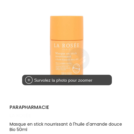
Cheveux
DE GARDE
VOTRE
APPLICATION
Corps
INFORMATIONS
DE SANTÉ
UTILES
Homme
NOS
Solaire
GAMMES
Visage
Survolez la photo pour zoomer
PARAPHARMACIE
LA ROSÉE
Masque en stick nourrissant à l'huile d'amande douce
Bio 50ml