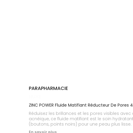
Cheveux
DE GARDE
VOTRE
APPLICATION
Corps
INFORMATIONS
DE SANTÉ
UTILES
Homme
NOS
Solaire
GAMMES
Visage
PARAPHARMACIE
NUXE
ZINC POWER Fluide Matifiant Réducteur De Pores 
Réduisez les brillances et les pores visibles av
acnéique, ce fluide matifiant est le soin hydratan
(boutons, points noirs) pour une peau plus lisse. Il
En savoir plus