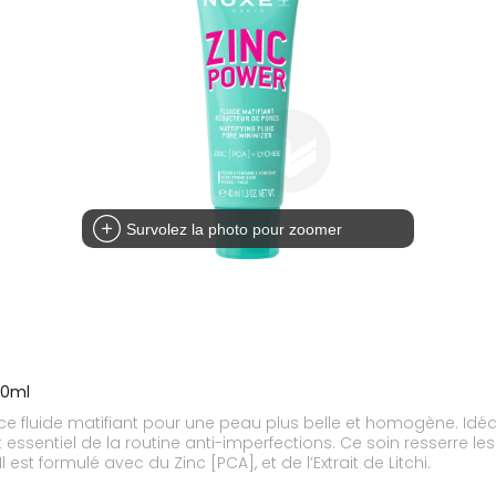
Survolez la photo pour zoomer
40ml
ec ce fluide matifiant pour une peau plus belle et homogène. Id
t essentiel de la routine anti-imperfections. Ce soin resserre l
 est formulé avec du Zinc [PCA], et de l’Extrait de Litchi.