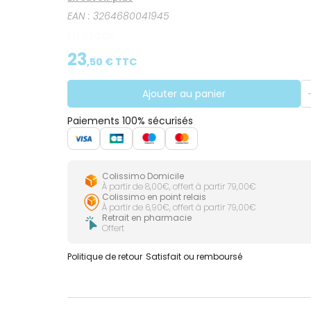
EAN :
3264680041945
En stock
23
,
50
€ TTC
Ajouter au panier
Paiements 100% sécurisés
Colissimo Domicile
À partir de 8,00€, offert à partir 79,00€
Colissimo en point relais
À partir de 6,90€, offert à partir 79,00€
Retrait en pharmacie
Offert
Politique de retour
Satisfait ou remboursé