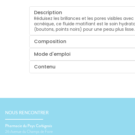
Description
Réduisez les brillances et les pores visibles a
acnéique, ce fluide matifiant est le soin hydrat
(boutons, points noirs) pour une peau plus lisse. 
Composition
Mode d'emploi
Contenu
NOUS RENCONTRER
Pharmacie du Pays Corbigeois
26 Avenue du Champs de Foire