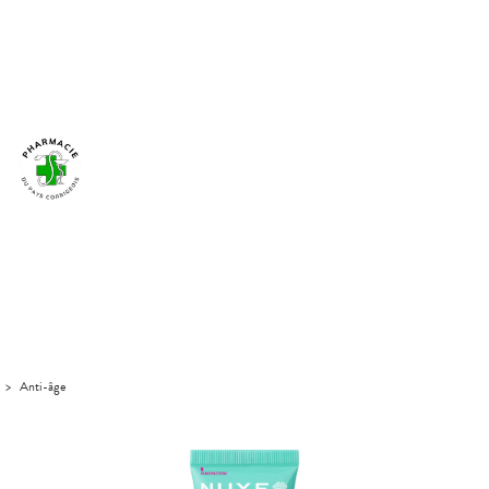
>
Anti-âge