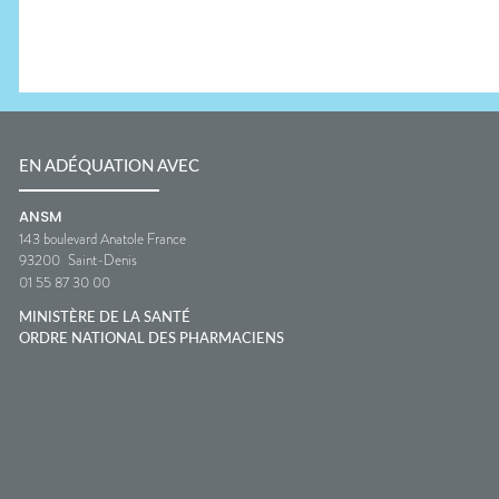
EN ADÉQUATION AVEC
ANSM
143 boulevard Anatole France
93200
Saint-Denis
01 55 87 30 00
MINISTÈRE DE LA SANTÉ
ORDRE NATIONAL DES PHARMACIENS