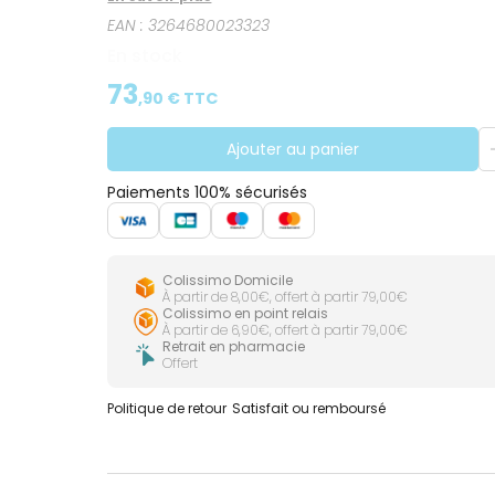
EAN :
3264680023323
En stock
73
,
90
€ TTC
Ajouter au panier
Paiements 100% sécurisés
Colissimo Domicile
À partir de 8,00€, offert à partir 79,00€
Colissimo en point relais
À partir de 6,90€, offert à partir 79,00€
Retrait en pharmacie
Offert
Politique de retour
Satisfait ou remboursé