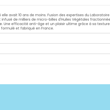
lle avait 10 ans de moins. Fusion des expertises du Laboratoire N
 infusé de milliers de micro-billes d'Huiles Végétales fractionné
. Une efficacité anti-âge et un plaisir ultime grâce à sa textur
n formulé et fabriqué en France.