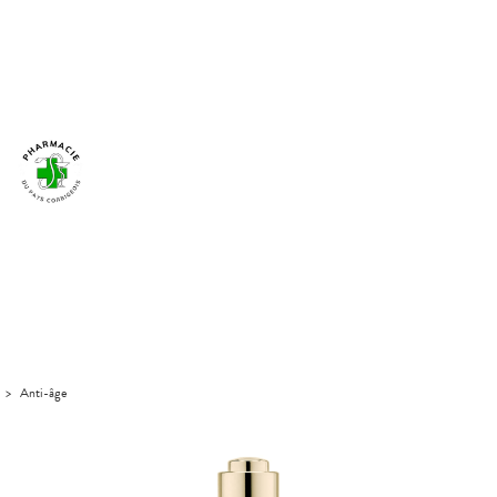
>
Anti-âge