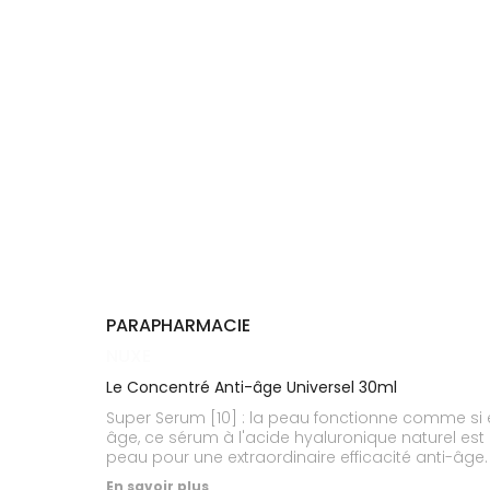
Cheveux
DE GARDE
VOTRE
APPLICATION
Corps
INFORMATIONS
DE SANTÉ
UTILES
Homme
NOS
Solaire
GAMMES
Visage
PARAPHARMACIE
NUXE
Le Concentré Anti-âge Universel 30ml
Super Serum [10] : la peau fonctionne comme si el
âge, ce sérum à l'acide hyaluronique naturel est 
peau pour une extraordinaire efficacité anti-âge. 
qui fond divinement sur la peau. Soin formulé et 
En savoir plus