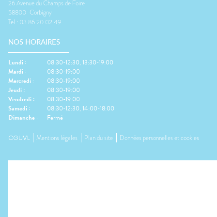
26 Avenue du Champs de Foire
58800
Corbigny
Tel :
03 86 20 02 49
NOS HORAIRES
Lundi
:
08:30-12:30, 13:30-19:00
Mardi
:
08:30-19:00
Mercredi
:
08:30-19:00
Jeudi
:
08:30-19:00
Vendredi
:
08:30-19:00
Samedi
:
08:30-12:30, 14:00-18:00
Dimanche
:
Fermé
CGUVL
Mentions légales
Plan du site
Données personnelles et cookies