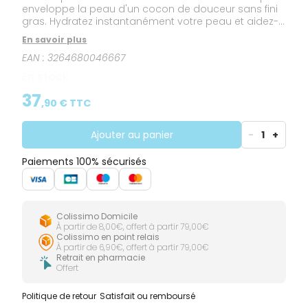
enveloppe la peau d'un cocon de douceur sans fini
gras. Hydratez instantanément votre peau et aidez-
la à récupérer pendant votre sommeil avec ce soin
En savoir plus
toutes peaux. Comme ressourcée, elle retrouve toute
EAN :
3264680046667
son énergie. Au réveil, vos traits sont décrispés, votre
teint est frais, votre peau, reposée. Nuit après nuit, elle
En stock
paraît lissée pour 81% des femmes⁽¹⁾ et retrouve son
rebond naturel.
37
,
90
€ TTC
Ajouter au panier
-
1
+
Paiements 100% sécurisés
Colissimo Domicile
À partir de 8,00€, offert à partir 79,00€
Colissimo en point relais
À partir de 6,90€, offert à partir 79,00€
Retrait en pharmacie
Offert
Politique de retour
Satisfait ou remboursé