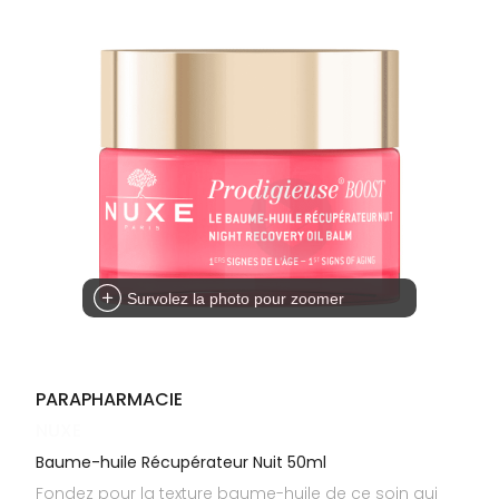
Cheveux
DE GARDE
VOTRE
APPLICATION
Corps
INFORMATIONS
DE SANTÉ
UTILES
Homme
NOS
Solaire
GAMMES
Visage
Survolez la photo pour zoomer
PARAPHARMACIE
NUXE
Baume-huile Récupérateur Nuit 50ml
Fondez pour la texture baume-huile de ce soin qui