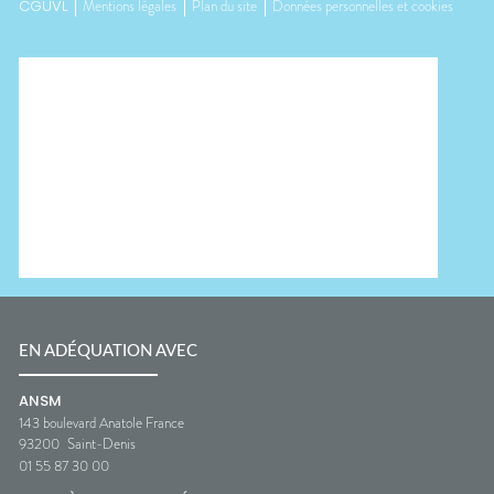
CGUVL
Mentions légales
Plan du site
Données personnelles et cookies
EN ADÉQUATION AVEC
ANSM
143 boulevard Anatole France
93200
Saint-Denis
01 55 87 30 00