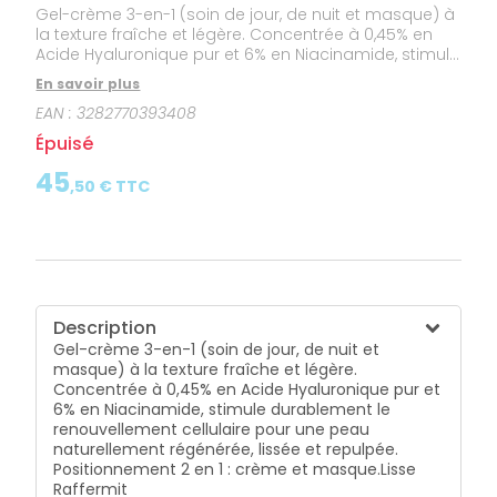
Gel-crème 3-en-1 (soin de jour, de nuit et masque) à
la texture fraîche et légère. Concentrée à 0,45% en
Acide Hyaluronique pur et 6% en Niacinamide, stimule
durablement le renouvellement cellulaire pour une
En savoir plus
peau naturellement régénérée, lissée et repulpée.
EAN :
3282770393408
Positionnement 2 en 1 : crème et masque.Lisse
Raffermit Régénère 91% d’ingrédients d’origine
Épuisé
naturelle
45
,
50
€ TTC
Description
Gel-crème 3-en-1 (soin de jour, de nuit et
masque) à la texture fraîche et légère.
Concentrée à 0,45% en Acide Hyaluronique pur et
6% en Niacinamide, stimule durablement le
renouvellement cellulaire pour une peau
naturellement régénérée, lissée et repulpée.
Positionnement 2 en 1 : crème et masque.
Lisse
Raffermit