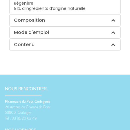
Régénère
91% d’ingrédients d’origine naturelle
Composition
Mode d'emploi
Contenu
NOUS RENCONTRER
Pharmacie du Pays Corbigeois
26 Avenue du Champs de Foire
58800
Corbigny
Tel :
03 86 20 02 49