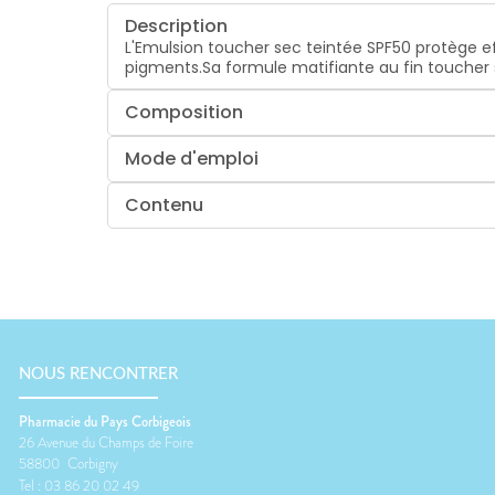
Description
L'Emulsion toucher sec teintée SPF50 protège ef
pigments.Sa formule matifiante au fin toucher
Composition
Mode d'emploi
Contenu
NOUS RENCONTRER
Pharmacie du Pays Corbigeois
26 Avenue du Champs de Foire
58800
Corbigny
Tel :
03 86 20 02 49