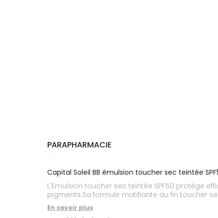
Cheveux
DE GARDE
VOTRE
APPLICATION
Corps
INFORMATIONS
DE SANTÉ
UTILES
Homme
NOS
Solaire
GAMMES
Visage
PARAPHARMACIE
VICHY
Capital Soleil BB émulsion toucher sec teintée SP
L'Emulsion toucher sec teintée SPF50 protège effi
pigments.Sa formule matifiante au fin toucher s
En savoir plus