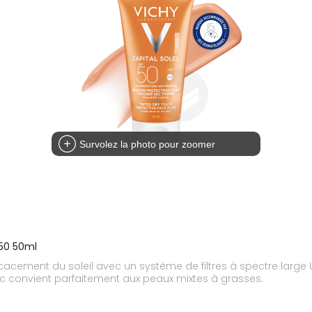
Survolez la photo pour zoomer
F50 50ml
cacement du soleil avec un système de filtres à spectre large U
ec convient parfaitement aux peaux mixtes à grasses.