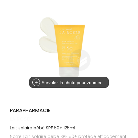
Cheveux
DE GARDE
VOTRE
APPLICATION
Corps
INFORMATIONS
DE SANTÉ
UTILES
Homme
NOS
Solaire
GAMMES
Visage
Survolez la photo pour zoomer
PARAPHARMACIE
LA ROSÉE
Lait solaire bébé SPF 50+ 125ml
Notre Lait solaire bébé SPF 50+ protège efficacement