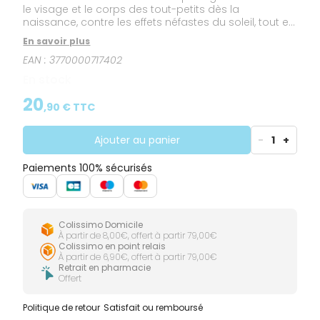
le visage et le corps des tout-petits dès la
naissance, contre les effets néfastes du soleil, tout en
étant plus respectueux des océans.
En savoir plus
EAN :
3770000717402
En stock
20
,
90
€ TTC
Ajouter au panier
-
1
+
Paiements 100% sécurisés
Colissimo Domicile
À partir de 8,00€, offert à partir 79,00€
Colissimo en point relais
À partir de 6,90€, offert à partir 79,00€
Retrait en pharmacie
Offert
Politique de retour
Satisfait ou remboursé