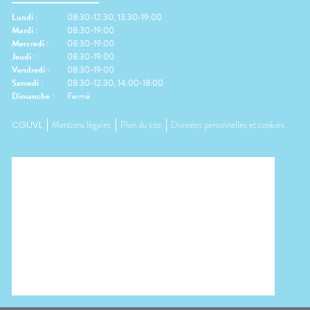
Lundi
:
08:30-12:30, 13:30-19:00
Mardi
:
08:30-19:00
Mercredi
:
08:30-19:00
Jeudi
:
08:30-19:00
Vendredi
:
08:30-19:00
Samedi
:
08:30-12:30, 14:00-18:00
Dimanche
:
Fermé
CGUVL
Mentions légales
Plan du site
Données personnelles et cookies