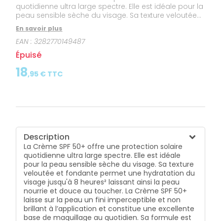
quotidienne ultra large spectre. Elle est idéale pour la
peau sensible sèche du visage. Sa texture veloutée
et fondante permet une hydratation du visage
En savoir plus
jusqu'à 8 heures² laissant ainsi la peau nourrie et
EAN :
3282770149487
douce au toucher. La Crème SPF 50+ laisse sur la
peau un fini imperceptible et non brillant à
Épuisé
l’application et constitue une excellente base de
maquillage au quotidien. Sa formule est également
18
,
95
€ TTC
résistante à l'eau.
Description
La Crème SPF 50+ offre une protection solaire
quotidienne ultra large spectre. Elle est idéale
pour la peau sensible sèche du visage. Sa texture
veloutée et fondante permet une hydratation du
visage jusqu'à 8 heures² laissant ainsi la peau
nourrie et douce au toucher. La Crème SPF 50+
laisse sur la peau un fini imperceptible et non
brillant à l’application et constitue une excellente
base de maquillage au quotidien. Sa formule est