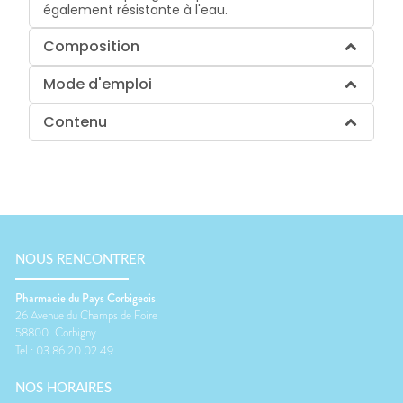
également résistante à l'eau.
Composition
Mode d'emploi
Contenu
NOUS RENCONTRER
Pharmacie du Pays Corbigeois
26 Avenue du Champs de Foire
58800
Corbigny
Tel :
03 86 20 02 49
NOS HORAIRES