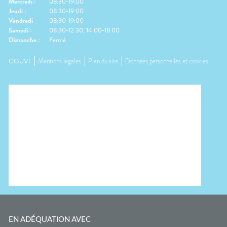
Mercredi
:
08:30-19:00
Jeudi
:
08:30-19:00
Vendredi
:
08:30-19:00
Samedi
:
08:30-12:30, 14:00-18:00
Dimanche
:
Fermé
CGUVL
Mentions légales
Plan du site
Données personnelles et cookies
EN ADÉQUATION AVEC