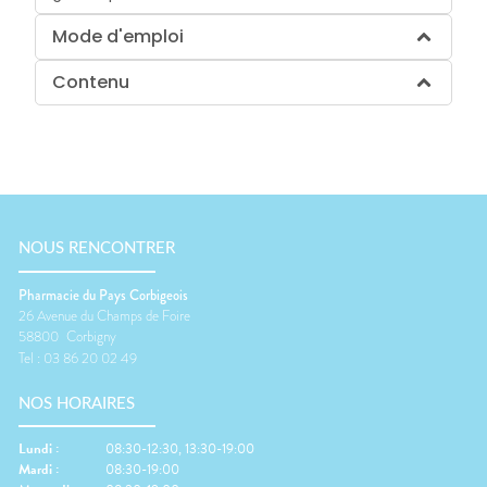
Mode d'emploi
Contenu
NOUS RENCONTRER
Pharmacie du Pays Corbigeois
26 Avenue du Champs de Foire
58800
Corbigny
Tel :
03 86 20 02 49
NOS HORAIRES
Lundi
:
08:30-12:30, 13:30-19:00
Mardi
:
08:30-19:00