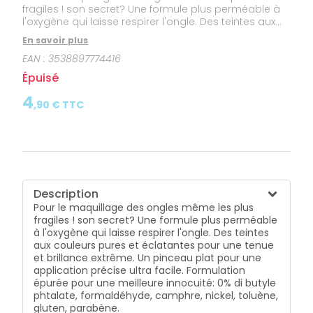
fragiles ! son secret? Une formule plus perméable à
l'oxygène qui laisse respirer l'ongle. Des teintes aux
couleurs pures et éclatantes pour une tenue et
En savoir plus
brillance extrême. Un pinceau plat pour une
EAN :
3538897774416
application précise ultra facile. Formulation épurée
pour une meilleure innocuité: 0% di butyle phtalate,
Épuisé
formaldéhyde, camphre, nickel, toluène, gluten,
parabène.
4
,
90
€ TTC
Description
Pour le maquillage des ongles même les plus
fragiles ! son secret? Une formule plus perméable
à l'oxygène qui laisse respirer l'ongle. Des teintes
aux couleurs pures et éclatantes pour une tenue
et brillance extrême. Un pinceau plat pour une
application précise ultra facile. Formulation
épurée pour une meilleure innocuité: 0% di butyle
phtalate, formaldéhyde, camphre, nickel, toluène,
gluten, parabène.