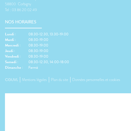
58800
Corbigny
Tel :
03 86 20 02 49
NOS HORAIRES
Lundi
:
08:30-12:30, 13:30-19:00
Mardi
:
08:30-19:00
Mercredi
:
08:30-19:00
Jeudi
:
08:30-19:00
Vendredi
:
08:30-19:00
Samedi
:
08:30-12:30, 14:00-18:00
Dimanche
:
Fermé
CGUVL
Mentions légales
Plan du site
Données personnelles et cookies