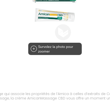
Survolez la photo pour
zoomer
i associe les propriétés de l’Arnica à celles d’extraits de Ca
assage, la crème ArnicanMassage CBD vous offre un moment un