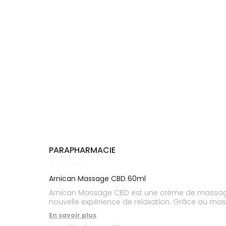
Cheveux
DE GARDE
VOTRE
APPLICATION
Corps
INFORMATIONS
DE SANTÉ
UTILES
Homme
NOS
Solaire
GAMMES
Visage
PARAPHARMACIE
COOPER
Arnican Massage CBD 60ml
Arnican Massage CBD est une crème de massage qu
nouvelle expérience de relaxation. Grâce au m
En savoir plus