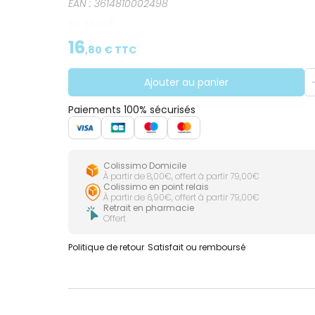
EAN :
3614810002498
En stock
16
,
80
€ TTC
Ajouter au panier
Paiements 100% sécurisés
Colissimo Domicile
À partir de 8,00€, offert à partir 79,00€
Colissimo en point relais
À partir de 6,90€, offert à partir 79,00€
Retrait en pharmacie
Offert
Politique de retour
Satisfait ou remboursé