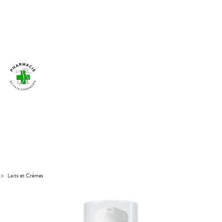
>
Laits et Crèmes