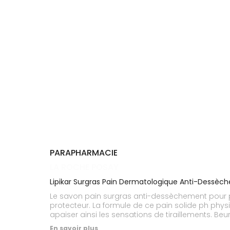
Cheveux
DE GARDE
VOTRE
APPLICATION
Corps
INFORMATIONS
DE SANTÉ
UTILES
Homme
NOS
Solaire
GAMMES
Visage
PARAPHARMACIE
LA ROCHE POSAY
Lipikar Surgras Pain Dermatologique Anti-Dessèc
Le savon pain surgras anti-dessèchement pour pe
protecteur. La formule de ce pain solide ph physiologique Lipikar de La Roche Posay est enrichie en : Niacinamide pour aider à restaurer la barrière cutanée et
apaiser ainsi les sensations de tiraillements. Be
En savoir plus