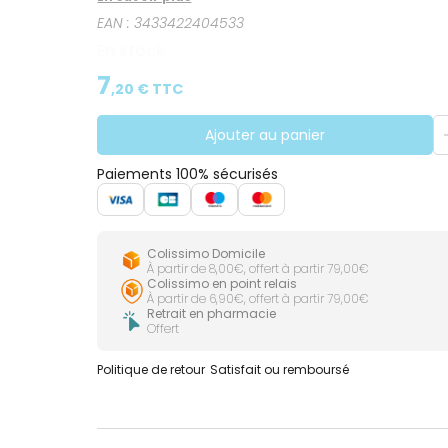
EAN :
3433422404533
En stock
7
,
20
€ TTC
Ajouter au panier
Paiements 100% sécurisés
Colissimo Domicile
À partir de 8,00€, offert à partir 79,00€
Colissimo en point relais
À partir de 6,90€, offert à partir 79,00€
Retrait en pharmacie
Offert
Politique de retour
Satisfait ou remboursé