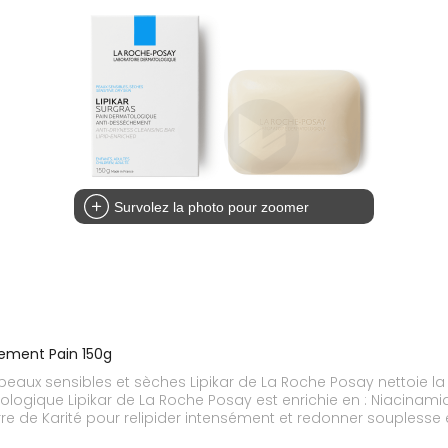
Survolez la photo pour zoomer
hement Pain 150g
aux sensibles et sèches Lipikar de La Roche Posay nettoie la 
urre de Karité pour relipider intensément et redonner souplesse 