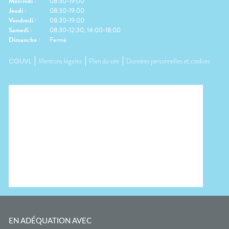
Mercredi
:
08:30-19:00
Jeudi
:
08:30-19:00
Vendredi
:
08:30-19:00
Samedi
:
08:30-12:30, 14:00-18:00
Dimanche
:
Fermé
CGUVL
Mentions légales
Plan du site
Données personnelles et cookies
EN ADÉQUATION AVEC