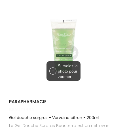
Cheveux
DE GARDE
VOTRE
APPLICATION
Corps
INFORMATIONS
DE SANTÉ
UTILES
Homme
NOS
Solaire
GAMMES
Visage
Survolez la
photo pour
zoomer
PARAPHARMACIE
BEAUTERRA
Gel douche surgras - Verveine citron - 200ml
Le Gel Douche Surgras Beauterra est un nettoyant