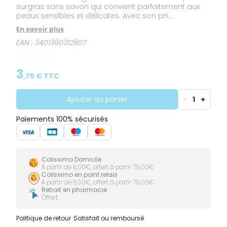
surgras sans savon qui convient parfaitement aux
peaux sensibles et délicates. Avec son pH
physiologique et sa formule hypoallergénique
En savoir plus
enrichie en huile d’amande douce et en extrait d’aloe
EAN :
3401360312807
vera, il respecte l’équilibre cutané. Enrichie en agents
démêlants, sa formule convient à tous types de
En stock
cheveux. - Enrichi à l'huile d'olive BIO - Enrichi aux
extraits naturels de Verveine - Sans Savon - Sans
3
,
75
€ TTC
Paraben - Sans Phénoxyéthanol - 2 en 1 corps et
cheveux - Fabriqué en France - Testé sous contrôle
dermatologique - Non testé sur les animaux - Noté
Ajouter au panier
-
1
+
Bon sur Yuka
Paiements 100% sécurisés
Colissimo Domicile
À partir de 8,00€, offert à partir 79,00€
Colissimo en point relais
À partir de 6,90€, offert à partir 79,00€
Retrait en pharmacie
Offert
Politique de retour
Satisfait ou remboursé