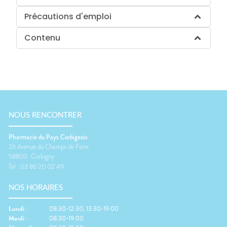
Précautions d'emploi
Contenu
NOUS RENCONTRER
Pharmacie du Pays Corbigeois
26 Avenue du Champs de Foire
58800
Corbigny
Tel :
03 86 20 02 49
NOS HORAIRES
Lundi
:
08:30-12:30, 13:30-19:00
Mardi
:
08:30-19:00