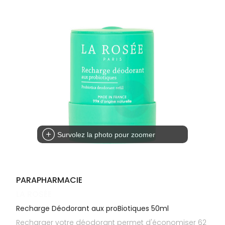
Cheveux
DE GARDE
VOTRE
APPLICATION
Corps
INFORMATIONS
DE SANTÉ
UTILES
Homme
NOS
Solaire
GAMMES
Visage
Survolez la photo pour zoomer
PARAPHARMACIE
LA ROSÉE
Recharge Déodorant aux proBiotiques 50ml
Recharger votre déodorant permet d'économiser 62