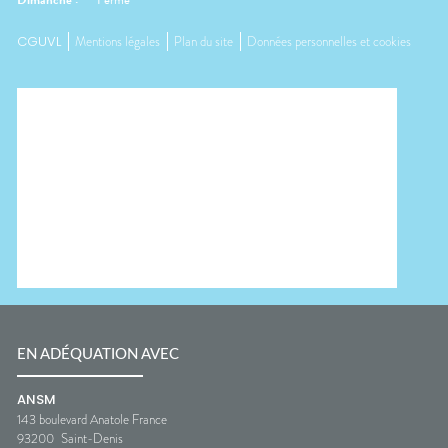
Dimanche
:
Fermé
CGUVL
Mentions légales
Plan du site
Données personnelles et cookies
EN ADÉQUATION AVEC
ANSM
143 boulevard Anatole France
93200
Saint-Denis