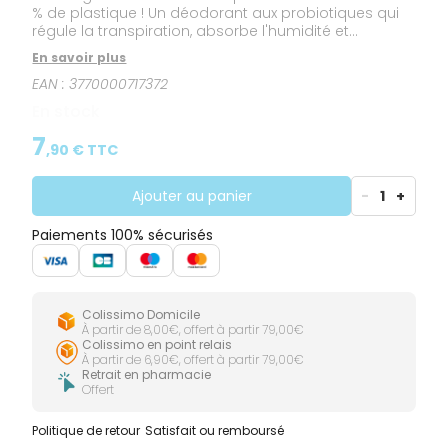
% de plastique ! Un déodorant aux probiotiques qui
régule la transpiration, absorbe l'humidité et
neutralise les odeurs efficacement, pour une
En savoir plus
sensation de fraîcheur tout au long de la journée !
EAN :
3770000717372
Texture douce et hydratante. Odeur fraîche. Formulé
pour tous les types de peaux, même les plus
En stock
sensibles. Convient également aux futures mamans,
aux hommes et aux adolescents. 99 % d'origine
7
,
90
€ TTC
naturelle. 84 % de biodégradabilité. 0% alcool, sels
d'aluminium, bicarbonate de sodium, conservateurs.
Vegan.
Ajouter au panier
-
1
+
Paiements 100% sécurisés
Colissimo Domicile
À partir de 8,00€, offert à partir 79,00€
Colissimo en point relais
À partir de 6,90€, offert à partir 79,00€
Retrait en pharmacie
Offert
Politique de retour
Satisfait ou remboursé