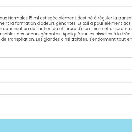
Peaux Normales 15 ml est spécialement destiné à réguler la transpi
nt la formation d'odeurs gênantes. Etiaxil a pour élément acti
ne optimisation de l'action du chlorure d'aluminium et assurant 
ables des odeurs gênantes. Appliqué sur les aisselles à la fréq
t de transpiration. Les glandes ainsi traitées, s'endorment tout 