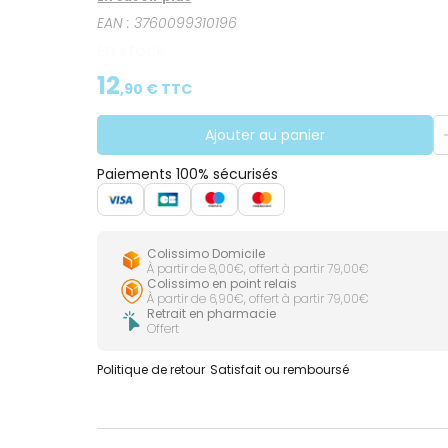
glandes sudoripares et régule ainsi leur débit de
EAN :
3760099310196
En stock
12
,
90
€ TTC
Ajouter au panier
Paiements 100% sécurisés
Colissimo Domicile
À partir de 8,00€, offert à partir 79,00€
Colissimo en point relais
À partir de 6,90€, offert à partir 79,00€
Retrait en pharmacie
Offert
Politique de retour
Satisfait ou remboursé