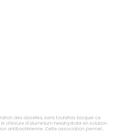
iration des aisselles, sans toutefois bloquer ce
 le chlorure d'aluminium hexahydraté en solution
tion antibactérienne. Cette association permet
oulue, le produit agit directement sur les