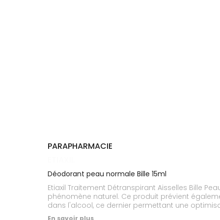
Cheveux
DE GARDE
VOTRE
APPLICATION
Corps
INFORMATIONS
DE SANTÉ
UTILES
Homme
NOS
Solaire
GAMMES
Visage
PARAPHARMACIE
ETIAXIL
Déodorant peau normale Bille 15ml
Etiaxil Traitement Détranspirant Aisselles Bille P
phénomène naturel. Ce produit prévient égalemen
dans l'alcool, ce dernier permettant une optimis
également de détruire les agents responsables de
En savoir plus