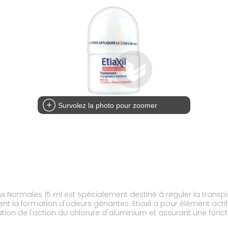
Survolez la photo pour zoomer
eaux Normales 15 ml est spécialement destiné à réguler la transp
t la formation d'odeurs gênantes. Etiaxil a pour élément actif
ation de l'action du chlorure d'aluminium et assurant une fonc
s odeurs gênantes. Appliqué sur les aisselles à la fréquence v