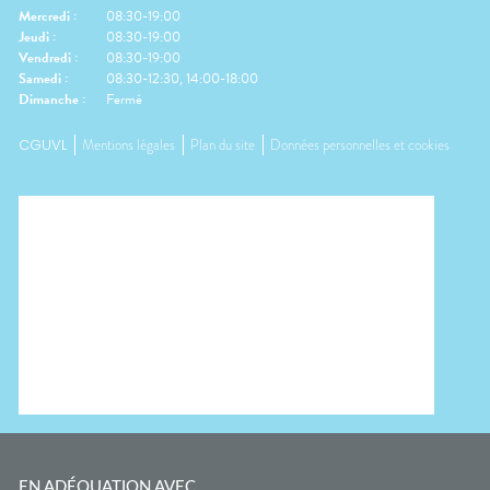
Mercredi
:
08:30-19:00
Jeudi
:
08:30-19:00
Vendredi
:
08:30-19:00
Samedi
:
08:30-12:30, 14:00-18:00
Dimanche
:
Fermé
CGUVL
Mentions légales
Plan du site
Données personnelles et cookies
EN ADÉQUATION AVEC