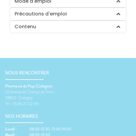
Mode d'emploi
Précautions d'emploi
Contenu
NOUS RENCONTRER
Pharmacie du Pays Corbigeois
26 Avenue du Champs de Foire
58800
Corbigny
Tel :
03 86 20 02 49
NOS HORAIRES
Lundi
:
08:30-12:30, 13:30-19:00
Mardi
:
08:30-19:00