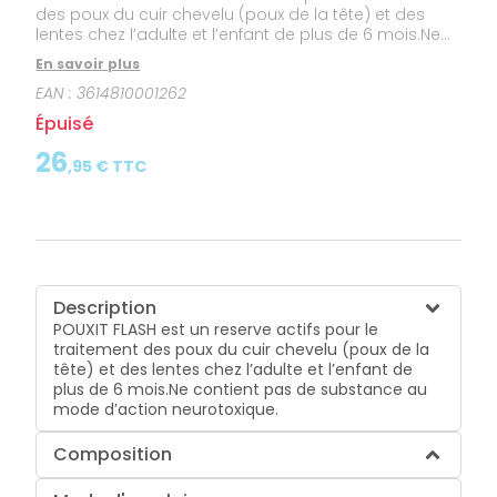
des poux du cuir chevelu (poux de la tête) et des
lentes chez l’adulte et l’enfant de plus de 6 mois.Ne
contient pas de substance au mode d’action
En savoir plus
neurotoxique.
EAN :
3614810001262
Épuisé
26
,
95
€ TTC
Description
POUXIT FLASH est un reserve actifs pour le
traitement des poux du cuir chevelu (poux de la
tête) et des lentes chez l’adulte et l’enfant de
plus de 6 mois.Ne contient pas de substance au
mode d’action neurotoxique.
Composition