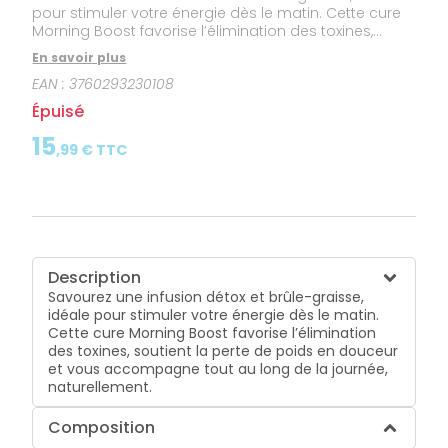
pour stimuler votre énergie dès le matin. Cette cure
Morning Boost favorise l’élimination des toxines,
soutient la perte de poids en douceur et vous
En savoir plus
accompagne tout au long de la journée,
EAN :
3760293230108
naturellement.
Épuisé
15
,
99
€ TTC
Description
Savourez une infusion détox et brûle-graisse,
idéale pour stimuler votre énergie dès le matin.
Cette cure Morning Boost favorise l’élimination
des toxines, soutient la perte de poids en douceur
et vous accompagne tout au long de la journée,
naturellement.
Composition