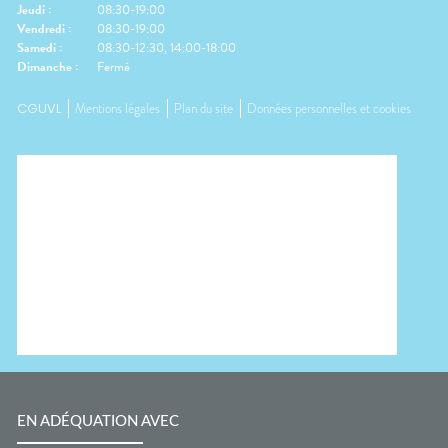
Jeudi
:
08:30-19:00
Vendredi
:
08:30-19:00
Samedi
:
08:30-12:30, 14:00-18:00
Dimanche
:
Fermé
CGUVL
Mentions légales
Plan du site
Données personnelles et cookies
EN ADÉQUATION AVEC