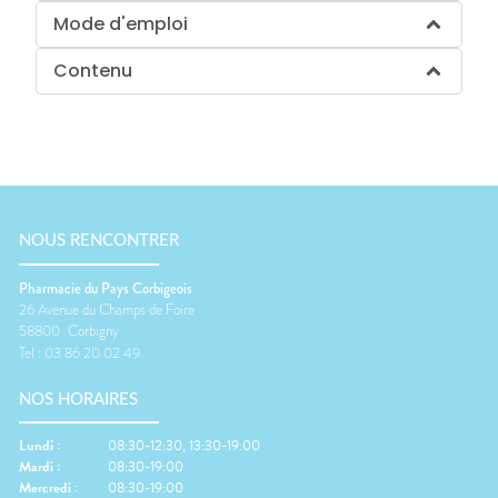
Mode d'emploi
Contenu
NOUS RENCONTRER
Pharmacie du Pays Corbigeois
26 Avenue du Champs de Foire
58800
Corbigny
Tel :
03 86 20 02 49
NOS HORAIRES
Lundi
:
08:30-12:30, 13:30-19:00
Mardi
:
08:30-19:00
Mercredi
:
08:30-19:00