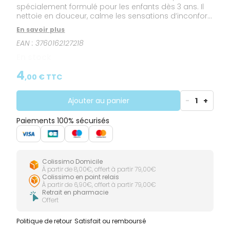
spécialement formulé pour les enfants dès 3 ans. Il
nettoie en douceur, calme les sensations d’inconfort
et respecte l’équilibre naturel pour une hygiène
En savoir plus
quotidienne tout en douceur.
EAN :
3760162127218
En stock
4
,
00
€ TTC
Ajouter au panier
-
1
+
Paiements 100% sécurisés
Colissimo Domicile
À partir de 8,00€, offert à partir 79,00€
Colissimo en point relais
À partir de 6,90€, offert à partir 79,00€
Retrait en pharmacie
Offert
Politique de retour
Satisfait ou remboursé