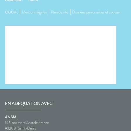
Dimanche
:
Fermé
CGUVL
Mentions légales
Plan du site
Données personnelles et cookies
EN ADÉQUATION AVEC
ANSM
143 boulevard Anatole France
93200
Saint-Denis