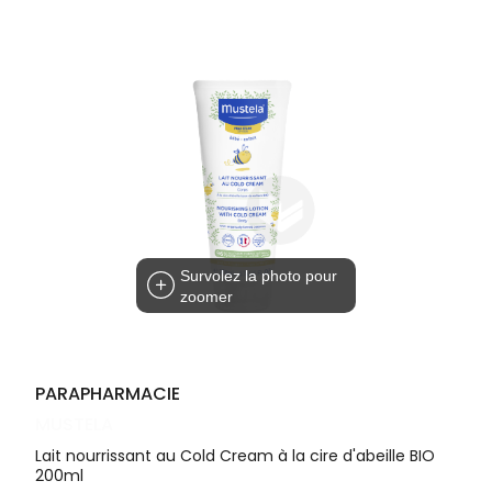
Cheveux
DE GARDE
VOTRE
APPLICATION
Corps
INFORMATIONS
DE SANTÉ
UTILES
Homme
NOS
Solaire
GAMMES
Visage
Survolez la photo pour
zoomer
PARAPHARMACIE
MUSTELA
Lait nourrissant au Cold Cream à la cire d'abeille BIO
200ml