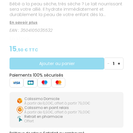
Bébé a la peau sèche, très sèche ? Le lait nourrissant
sera votre allié. Il hydrate immédiatement et
durablement la peau de votre enfant dès la
naissance. La cire d'abeille issue de l'agriculture
En savoir plus
biologique, présente dans ce lait, associée au cold
EAN :
3504105035532
cream nourrit tout en préservant la barrière
protectrice de la peau. Encore mieux : il restaure la
En stock
barrière cutanée et la protège des agressions
extérieures. Et le lait est tout aussi bon pour la
15
,
50
€ TTC
planète : son tube contient 37% de plastique recyclé.
Ajouter au panier
-
1
+
Paiements 100% sécurisés
Colissimo Domicile
À partir de 8,00€, offert à partir 79,00€
Colissimo en point relais
À partir de 6,90€, offert à partir 79,00€
Retrait en pharmacie
Offert