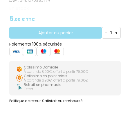
EAN :
3401075983774
besoins de bébé et sa peau. Cela évite aussi les
frottements et donc les rougeurs par abrasion.
En stock
Globalement le talc limite les excès d’humidité, garde
la peau sèche et sans éruption cutanée. Il est
5
,
00
€ TTC
également réputé pour adoucir la peau.
Ajouter au panier
-
1
+
Paiements 100% sécurisés
Colissimo Domicile
À partir de 8,00€, offert à partir 79,00€
Colissimo en point relais
À partir de 6,90€, offert à partir 79,00€
Retrait en pharmacie
Offert
Politique de retour
Satisfait ou remboursé