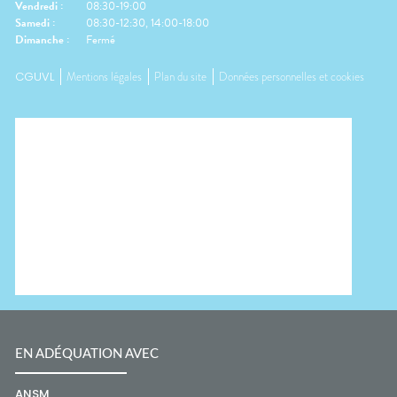
Vendredi
:
08:30-19:00
Samedi
:
08:30-12:30, 14:00-18:00
Dimanche
:
Fermé
CGUVL
Mentions légales
Plan du site
Données personnelles et cookies
EN ADÉQUATION AVEC
ANSM