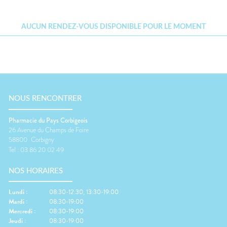
Cheveux
DE GARDE
VOTRE
APPLICATION
Corps
INFORMATIONS
DE SANTÉ
UTILES
AUCUN RENDEZ-VOUS DISPONIBLE POUR LE MOMENT
Homme
NOS
Solaire
GAMMES
Visage
NOUS RENCONTRER
Pharmacie du Pays Corbigeois
26 Avenue du Champs de Foire
58800
Corbigny
Tel :
03 86 20 02 49
NOS HORAIRES
Lundi
:
08:30-12:30, 13:30-19:00
Mardi
:
08:30-19:00
Mercredi
:
08:30-19:00
Jeudi
:
08:30-19:00