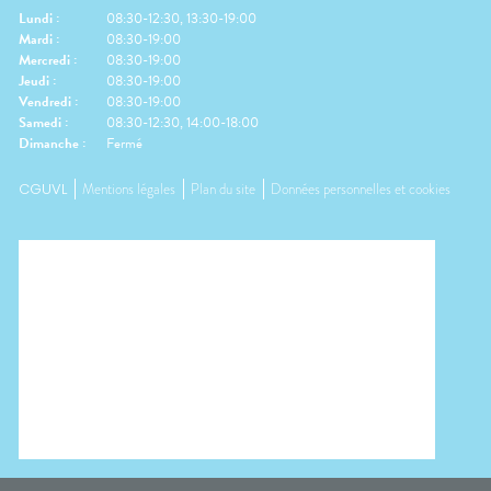
Lundi
:
08:30-12:30, 13:30-19:00
Mardi
:
08:30-19:00
Mercredi
:
08:30-19:00
Jeudi
:
08:30-19:00
Vendredi
:
08:30-19:00
Samedi
:
08:30-12:30, 14:00-18:00
Dimanche
:
Fermé
CGUVL
Mentions légales
Plan du site
Données personnelles et cookies